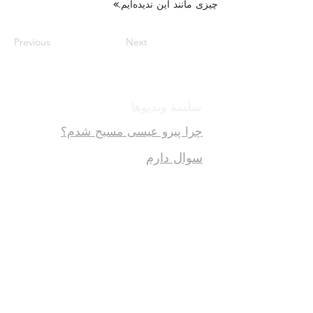
چیزی مانند این ندیده‌ایم.»
Previous
Next
سلسهٔ ویدیوها
چرا پیرو عیسی مسیح شدم؟
سوال دارم
برایم دعا کنید
قرائتی از انجیل مرقس
داستان خدا و پیامبران برای اطفال
خدمات
مجلهٔ نور حقیقت