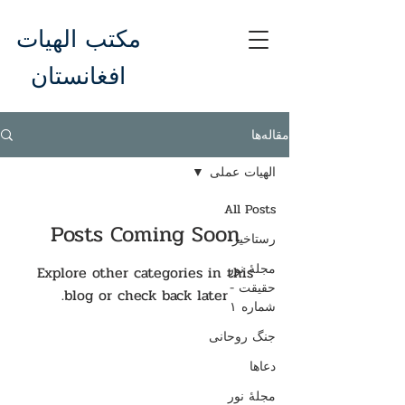
مکتب الهیات
افغانستان
مقاله‌ها
الهیات عملی
All Posts
Posts Coming Soon
رستاخیز
مجلهٔ نورِ
Explore other categories in this
حقیقت -
blog or check back later.
شماره ۱
جنگ روحانی
دعاها
مجلهٔ نور