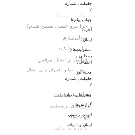
حقیقت، شمارهٔ
۲
سلسهٔ ویدیوها
جواب پیام‌ها
چرا پیرو عیسی مسیح شدم؟
آخرت
سوال دارم
ایمان
برایم دعا کنید
مسئولیت‌های
روحانی و
قرائتی از انجیل مرقس
اجتماعی
داستان خدا و پیامبران برای اطفال
مجلهٔ نورِ
حقیقت، شمارهٔ
خدمات
۳
مجلهٔ نور حقیقت
جشن‌ها و اعیاد
گزارش‌ها
سرودهای پرستشی
الهیاتِ رسمی
شهادت‌ها
ایمان و ادبیات
دربارهٔ ما بدانید
مطالعهٔ کتابِ